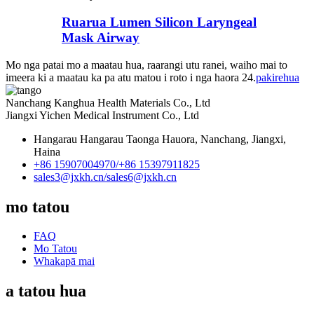
Ruarua Lumen Silicon Laryngeal
Mask Airway
Mo nga patai mo a maatau hua, raarangi utu ranei, waiho mai to
imeera ki a maatau ka pa atu matou i roto i nga haora 24.
pakirehua
Nanchang Kanghua Health Materials Co., Ltd
Jiangxi Yichen Medical Instrument Co., Ltd
Hangarau Hangarau Taonga Hauora, Nanchang, Jiangxi,
Haina
+86 15907004970/
+86 15397911825
sales3@jxkh.cn/
sales6@jxkh.cn
mo tatou
FAQ
Mo Tatou
Whakapā mai
a tatou hua