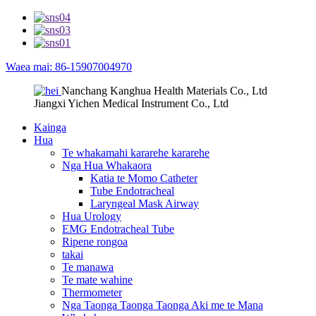
Waea mai: 86-15907004970
Nanchang Kanghua Health Materials Co., Ltd
Jiangxi Yichen Medical Instrument Co., Ltd
Kainga
Hua
Te whakamahi kararehe kararehe
Nga Hua Whakaora
Katia te Momo Catheter
Tube Endotracheal
Laryngeal Mask Airway
Hua Urology
EMG Endotracheal Tube
Ripene rongoa
takai
Te manawa
Te mate wahine
Thermometer
Nga Taonga Taonga Taonga Aki me te Mana