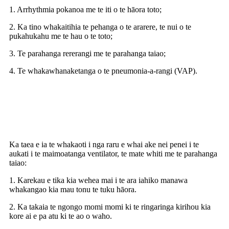
1. Arrhythmia pokanoa me te iti o te hāora toto;
2. Ka tino whakaitihia te pehanga o te ararere, te nui o te
pukahukahu me te hau o te toto;
3. Te parahanga rererangi me te parahanga taiao;
4. Te whakawhanaketanga o te pneumonia-a-rangi (VAP).
Ko nga painga o te Kati Suction
Catheter
Ka taea e ia te whakaoti i nga raru e whai ake nei penei i te
aukati i te maimoatanga ventilator, te mate whiti me te parahanga
taiao:
1. Karekau e tika kia wehea mai i te ara iahiko manawa
whakangao kia mau tonu te tuku hāora.
2. Ka takaia te ngongo momi momi ki te ringaringa kirihou kia
kore ai e pa atu ki te ao o waho.