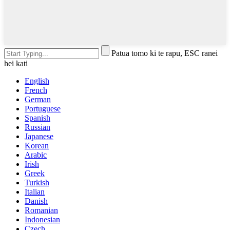
Patua tomo ki te rapu, ESC ranei
hei kati
English
French
German
Portuguese
Spanish
Russian
Japanese
Korean
Arabic
Irish
Greek
Turkish
Italian
Danish
Romanian
Indonesian
Czech