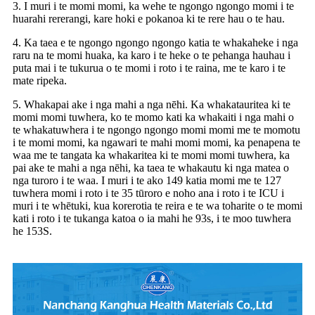
3. I muri i te momi momi, ka wehe te ngongo ngongo momi i te
huarahi rererangi, kare hoki e pokanoa ki te rere hau o te hau.
4. Ka taea e te ngongo ngongo ngongo katia te whakaheke i nga
raru na te momi huaka, ka karo i te heke o te pehanga hauhau i
puta mai i te tukurua o te momi i roto i te raina, me te karo i te
mate ripeka.
5. Whakapai ake i nga mahi a nga nēhi. Ka whakatauritea ki te
momi momi tuwhera, ko te momo kati ka whakaiti i nga mahi o
te whakatuwhera i te ngongo ngongo momi momi me te momotu
i te momi momi, ka ngawari te mahi momi momi, ka penapena te
waa me te tangata ka whakaritea ki te momi momi tuwhera, ka
pai ake te mahi a nga nēhi, ka taea te whakautu ki nga matea o
nga turoro i te waa. I muri i te ako 149 katia momi me te 127
tuwhera momi i roto i te 35 tūroro e noho ana i roto i te ICU i
muri i te whētuki, kua korerotia te reira e te wa toharite o te momi
kati i roto i te tukanga katoa o ia mahi he 93s, i te moo tuwhera
he 153S.