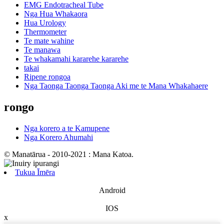
EMG Endotracheal Tube
Nga Hua Whakaora
Hua Urology
Thermometer
Te mate wahine
Te manawa
Te whakamahi kararehe kararehe
takai
Ripene rongoa
Nga Taonga Taonga Taonga Aki me te Mana Whakahaere
rongo
Nga korero a te Kamupene
Nga Korero Ahumahi
© Manatārua - 2010-2021 : Mana Katoa.
Tukua Īmēra
Android
IOS
x