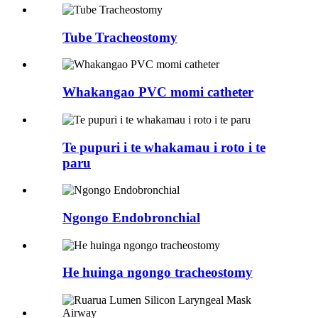
Tube Tracheostomy
Whakangao PVC momi catheter
Te pupuri i te whakamau i roto i te
paru
Ngongo Endobronchial
He huinga ngongo tracheostomy