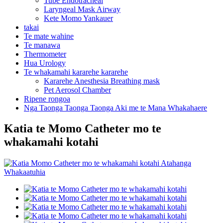
Tube Endotracheal
Laryngeal Mask Airway
Kete Momo Yankauer
takai
Te mate wahine
Te manawa
Thermometer
Hua Urology
Te whakamahi kararehe kararehe
Kararehe Anesthesia Breathing mask
Pet Aerosol Chamber
Ripene rongoa
Nga Taonga Taonga Taonga Aki me te Mana Whakahaere
Katia te Momo Catheter mo te
whakamahi kotahi