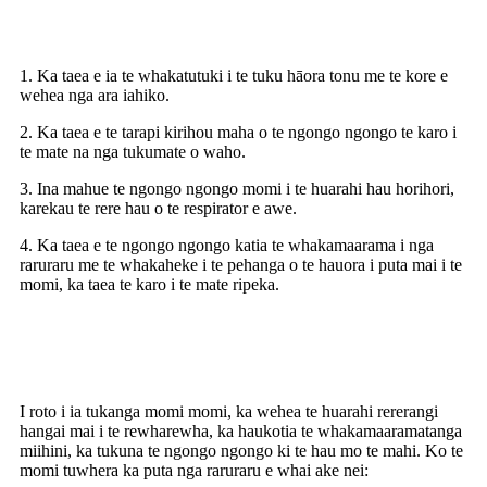
Nga waahanga hua
1. Ka taea e ia te whakatutuki i te tuku hāora tonu me te kore e
wehea nga ara iahiko.
2. Ka taea e te tarapi kirihou maha o te ngongo ngongo te karo i
te mate na nga tukumate o waho.
3. Ina mahue te ngongo ngongo momi i te huarahi hau horihori,
karekau te rere hau o te respirator e awe.
4. Ka taea e te ngongo ngongo katia te whakamaarama i nga
raruraru me te whakaheke i te pehanga o te hauora i puta mai i te
momi, ka taea te karo i te mate ripeka.
Nga huakore o te ngongo momi tuwhera
I roto i ia tukanga momi momi, ka wehea te huarahi rererangi
hangai mai i te rewharewha, ka haukotia te whakamaaramatanga
miihini, ka tukuna te ngongo ngongo ki te hau mo te mahi. Ko te
momi tuwhera ka puta nga raruraru e whai ake nei: