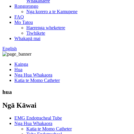
Whakahaere
Rongorongo
Nga korero a te Kamupene
FAQ
Mo Tatou
Haerenga wheketere
Tiwhikete
Whakapā mai
English
Kainga
Hua
Nga Hua Whakaora
Katia te Momo Catheter
hua
Ngā Kāwai
EMG Endotracheal Tube
Nga Hua Whakaora
Katia te Momo Catheter