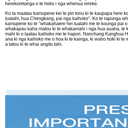
herekoretanga o te hoko i nga whenua rereke.
Ko ta maatau kamupene kei te piri tonu ki te kaupapa here 
tuatahi, hua Chengkang, pai nga kaihoko". Ko te rapunga 
kamupene ko te "whakahaere hei tuatahi me te kounga pai o 
whakapau kaha matou ki te whakamahi i nga hua auaha, te k
mahi ki o taatau kaihoko me te hapori. Nanchang Kanghua Hea
ana ki nga kaihoko me o hoa ki te kainga, ki waho hoki ki te w
a tatou ki te whai angitu tahi.