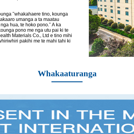
kounga "whakahaere tino, kounga
whakaaro umanga a ta maatau
nga hua, te hoko pono." A ka
ounga pono me nga utu pai ki te
lth Materials Co., Ltd e tino mihi
hiriwhiri pakihi me te mahi tahi ki
Whakaaturanga