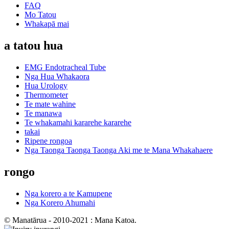
FAQ
Mo Tatou
Whakapā mai
a tatou hua
EMG Endotracheal Tube
Nga Hua Whakaora
Hua Urology
Thermometer
Te mate wahine
Te manawa
Te whakamahi kararehe kararehe
takai
Ripene rongoa
Nga Taonga Taonga Taonga Aki me te Mana Whakahaere
rongo
Nga korero a te Kamupene
Nga Korero Ahumahi
© Manatārua - 2010-2021 : Mana Katoa.