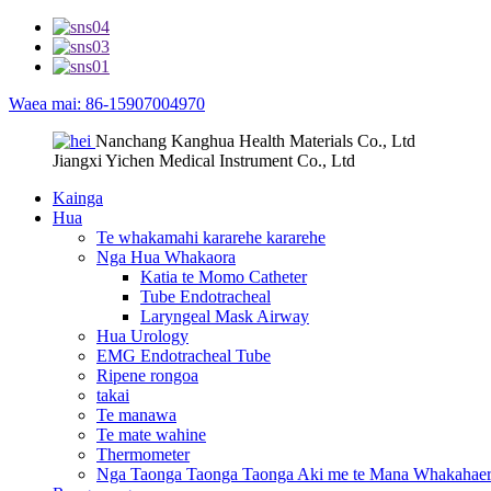
Waea mai: 86-15907004970
Nanchang Kanghua Health Materials Co., Ltd
Jiangxi Yichen Medical Instrument Co., Ltd
Kainga
Hua
Te whakamahi kararehe kararehe
Nga Hua Whakaora
Katia te Momo Catheter
Tube Endotracheal
Laryngeal Mask Airway
Hua Urology
EMG Endotracheal Tube
Ripene rongoa
takai
Te manawa
Te mate wahine
Thermometer
Nga Taonga Taonga Taonga Aki me te Mana Whakahae