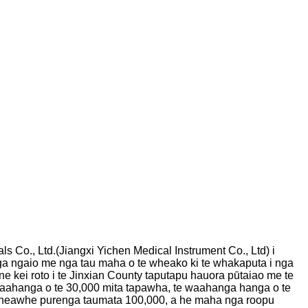
 Co., Ltd.(Jiangxi Yichen Medical Instrument Co., Ltd) i
nga ngaio me nga tau maha o te wheako ki te whakaputa i nga
e kei roto i te Jinxian County taputapu hauora pūtaiao me te
 waahanga o te 30,000 mita tapawha, te waahanga hanga o te
wheawhe purenga taumata 100,000, a he maha nga roopu