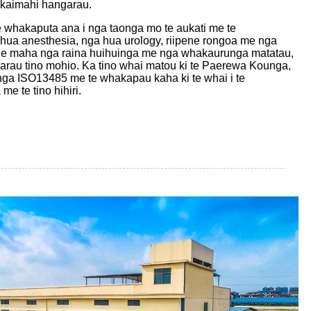
 kaimahi hangarau.
 whakaputa ana i nga taonga mo te aukati me te
 hua anesthesia, nga hua urology, riipene rongoa me nga
e maha nga raina huihuinga me nga whakaurunga matatau,
arau tino mohio. Ka tino whai matou ki te Paerewa Kounga,
nga ISO13485 me te whakapau kaha ki te whai i te
e te tino hihiri.